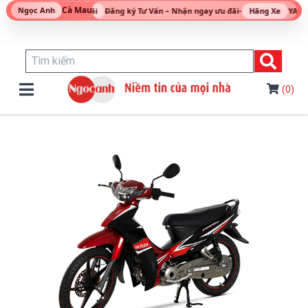
Cà Mau
Ngọc Anh
Ưu đãi
Đăng ký Tư Vấn – Nhận ngay ưu đãi
•
Hãng Xe
YAMAH
(0)