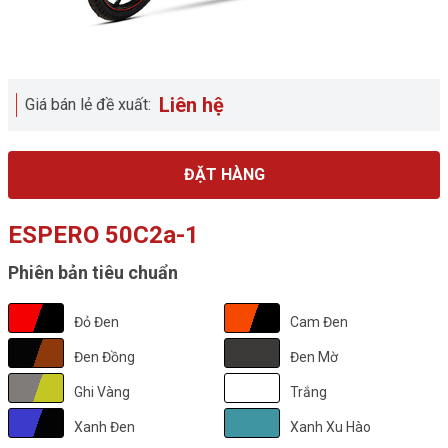
Liên hệ
Giá bán lẻ đề xuất:
ĐẶT HÀNG
ESPERO 50C2a-1
Phiên bản tiêu chuẩn
Đỏ Đen
Cam Đen
Đen Đồng
Đen Mờ
Ghi Vàng
Trắng
Xanh Đen
Xanh Xu Hào