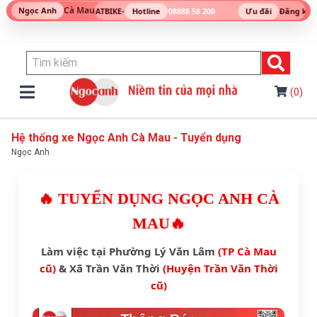
Cà Mau
Ngọc Anh
I • KYMCO • ESPERO • DATBIKE
•
Hotline
08888 58 200
Ưu đãi
Đăng ký Tư
(0)
Hệ thống xe Ngọc Anh Cà Mau - Tuyển dụng
Ngọc Anh
🔥 TUYỂN DỤNG NGỌC ANH CÀ
MAU🔥
Làm việc tại Phường Lý Văn Lâm
(TP Cà Mau
cũ)
& Xã Trần Văn Thời
(Huyện Trần Văn Thời
cũ)