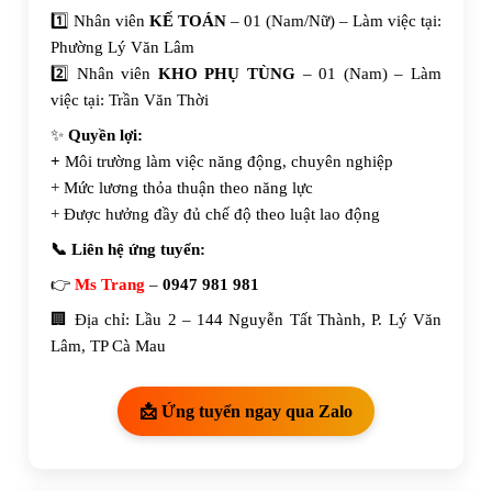
1️⃣ Nhân viên
KẾ TOÁN
– 01 (Nam/Nữ) – Làm việc tại:
Phường Lý Văn Lâm
2️⃣ Nhân viên
KHO PHỤ TÙNG
– 01 (Nam) – Làm
việc tại: Trần Văn Thời
✨
Quyền lợi:
+
Môi trường làm việc năng động, chuyên nghiệp
+ Mức lương thỏa thuận theo năng lực
+ Được hưởng đầy đủ chế độ theo luật lao động
📞 Liên hệ ứng tuyển:
👉
Ms Trang
–
0947 981 981
🏢 Địa chỉ: Lầu 2 – 144 Nguyễn Tất Thành, P. Lý Văn
Lâm, TP Cà Mau
📩 Ứng tuyển ngay qua Zalo