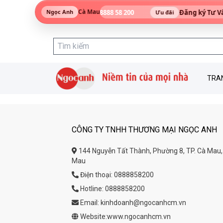
Cà Mau
 ESPERO • DATBIKE
•
08888 58 200
Đăng ký Tư Vấn
Ngọc Anh
Hotline
Ưu đãi
TRA
CÔNG TY TNHH THƯƠNG MẠI NGỌC ANH
144 Nguyễn Tất Thành, Phường 8, TP. Cà Mau,
Mau
Điện thoại: 0888858200
Hotline: 0888858200
❄
Email: kinhdoanh@ngocanhcm.vn
Website:www.ngocanhcm.vn