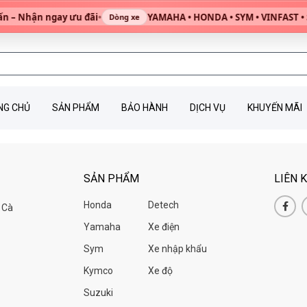
 – Nhận ngay ưu đãi
•
YAMAHA • HONDA • SYM • VINFAST • S
Dòng xe
NG CHỦ
SẢN PHẨM
BẢO HÀNH
DỊCH VỤ
KHUYẾN MÃI
SẢN PHẨM
LIÊN 
Honda
Detech
 Cà
Yamaha
Xe điện
Sym
Xe nhập khẩu
Kymco
Xe độ
Suzuki