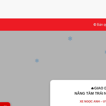
❄
❄
❄
© Bản qu
❄
❄
🔥GIAO 
NÂNG TẦM TRẢI 
❄
XE NGỌC ANH – UY