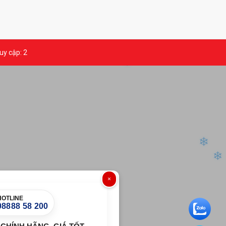
uy cập: 2
❄
❄
❄
×
HOTLINE
08888 58 200