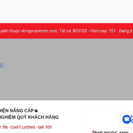
yền thuộc về ngocanhcm.com: Tất cả: 803103 - Hôm nay: 151 - Đang tr
❄
DIỆN NÂNG CẤP🔥
NGHIỆM QUÝ KHÁCH HÀNG
☎
 TÍN - CHẤT LƯỢNG - GIÁ TỐT